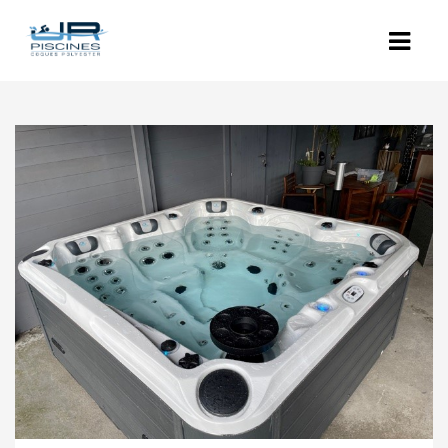
ACCUEIL
L’ENTREPRISE
NOS PISCINES
POLYESTER
COQUES POLYESTER : LES MODÈLES
PISCINES BÉTON
RÉNOVATION
EQUIPEMENTS