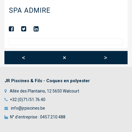
TOILES TENDUES
SPA ADMIRE
ABRIS
TRAITEMENT AUTOMATIQUE DE L’EAU
DÉSHUMIDIFICATION
CHAUFFAGE
<
×
>
BÂCHE À BARRES
WELLNESS & SPA
JR Piscines & Fils - Coques en polyester
NOUS CONTACTER
Allée des Plantains, 12 5650 Walcourt
+32 (0)71/51.76.40
info@jrpiscines.be
N° d'entreprise : 0457.210.488