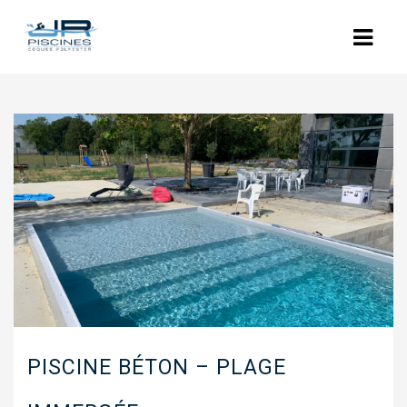
ACCUEIL
L’ENTREPRISE
NOS PISCINES
POLYESTER
COQUES POLYESTER : LES MODÈLES
PISCINES BÉTON
RÉNOVATION
PISCINE BÉTON – PLAGE
EQUIPEMENTS