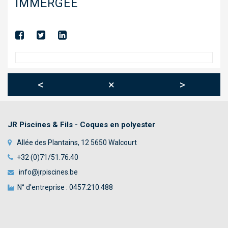
IMMERGÉE
TOILES TENDUES
ABRIS
TRAITEMENT AUTOMATIQUE DE L’EAU
DÉSHUMIDIFICATION
<
×
>
CHAUFFAGE
BÂCHE À BARRES
JR Piscines & Fils - Coques en polyester
WELLNESS & SPA
Allée des Plantains, 12 5650 Walcourt
NOUS CONTACTER
+32 (0)71/51.76.40
info@jrpiscines.be
N° d'entreprise : 0457.210.488