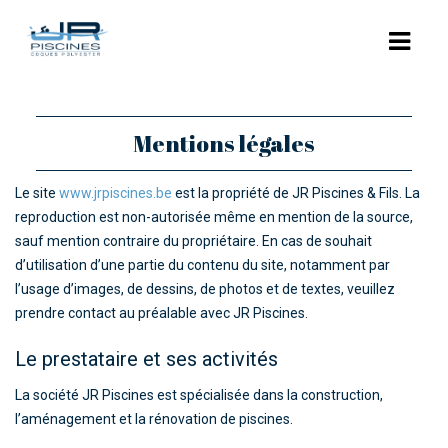
ACCUEIL
Mentions légales
L’ENTREPRISE
Le site
www.jrpiscines.be
est la propriété de JR Piscines & Fils. La
NOS PISCINES
reproduction est non-autorisée même en mention de la source,
sauf mention contraire du propriétaire. En cas de souhait
POLYESTER
d’utilisation d’une partie du contenu du site, notamment par
l’usage d’images, de dessins, de photos et de textes, veuillez
COQUES POLYESTER : LES MODÈLES
prendre contact au préalable avec JR Piscines.
PISCINES BÉTON
Le prestataire et ses activités
RÉNOVATION
La société JR Piscines est spécialisée dans la construction,
EQUIPEMENTS
l’aménagement et la rénovation de piscines.