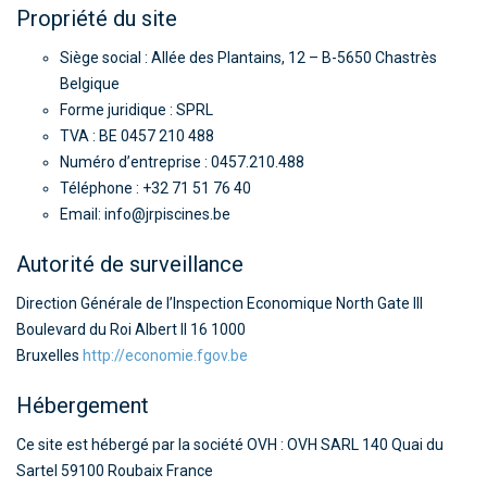
TOILES TENDUES
Propriété du site
ABRIS
Siège social : Allée des Plantains, 12 – B-5650 Chastrès
Belgique
TRAITEMENT AUTOMATIQUE DE L’EAU
Forme juridique : SPRL
TVA : BE 0457 210 488
DÉSHUMIDIFICATION
Numéro d’entreprise : 0457.210.488
Téléphone : +32 71 51 76 40
CHAUFFAGE
Email: info@jrpiscines.be
BÂCHE À BARRES
Autorité de surveillance
WELLNESS & SPA
Direction Générale de l’Inspection Economique North Gate III
NOUS CONTACTER
Boulevard du Roi Albert II 16 1000
Bruxelles
http://economie.fgov.be
Hébergement
Ce site est hébergé par la société OVH : OVH SARL 140 Quai du
Sartel 59100 Roubaix France