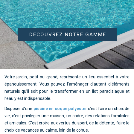
TOILES TENDUES
ABRIS
TRAITEMENT AUTOMATIQUE DE L’EAU
DÉCOUVREZ NOTRE GAMME
DÉSHUMIDIFICATION
CHAUFFAGE
BÂCHE À BARRES
WELLNESS & SPA
Votre jardin, petit ou grand, représente un lieu essentiel à votre
épanouissement. Vous pouvez l’aménager d’autant d’éléments
NOUS CONTACTER
naturels qu’il soit pour le transformer en un ilot paradisiaque et
l’eau y est indispensable.
Disposer d’une
piscine en coque polyester
c’est faire un choix de
vie, c’est privilégier une maison, un cadre, des relations familiales
et amicales. C’est croire aux vertus du sport, de la détente, faire le
choix de vacances au calme, loin de la cohue.