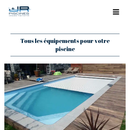
ACCUEIL
Tous les équipements pour votre
piscine
L’ENTREPRISE
NOS PISCINES
POLYESTER
COQUES POLYESTER : LES MODÈLES
PISCINES BÉTON
RÉNOVATION
EQUIPEMENTS