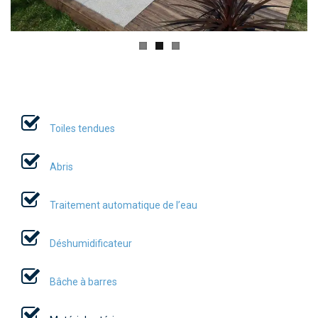
TOILES TENDUES
ABRIS
TRAITEMENT AUTOMATIQUE DE L’EAU
DÉSHUMIDIFICATION
CHAUFFAGE
Toiles tendues
BÂCHE À BARRES
Abris
WELLNESS & SPA
Traitement automatique de l’eau
NOUS CONTACTER
Déshumidificateur
Bâche à barres