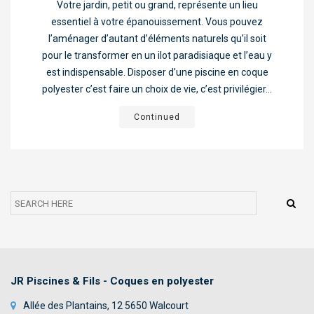
Votre jardin, petit ou grand, représente un lieu
TOILES TENDUES
essentiel à votre épanouissement. Vous pouvez
ABRIS
l’aménager d’autant d’éléments naturels qu’il soit
pour le transformer en un ilot paradisiaque et l’eau y
TRAITEMENT AUTOMATIQUE DE L’EAU
est indispensable. Disposer d’une piscine en coque
polyester c’est faire un choix de vie, c’est privilégier...
DÉSHUMIDIFICATION
Continued
CHAUFFAGE
BÂCHE À BARRES
WELLNESS & SPA
NOUS CONTACTER
JR Piscines & Fils - Coques en polyester
Allée des Plantains, 12 5650 Walcourt