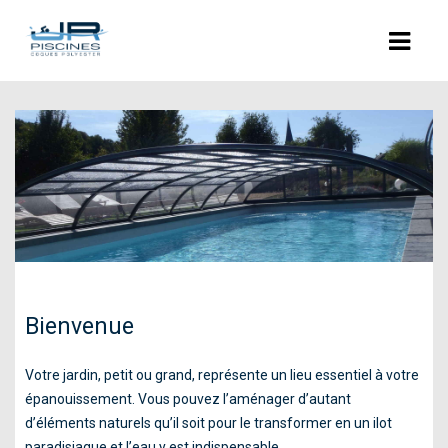
ACCUEIL
L’ENTREPRISE
NOS PISCINES
POLYESTER
COQUES POLYESTER : LES MODÈLES
Bienvenue
PISCINES BÉTON
RÉNOVATION
Votre jardin, petit ou grand, représente un lieu essentiel à votre
épanouissement. Vous pouvez l’aménager d’autant
EQUIPEMENTS
d’éléments naturels qu’il soit pour le transformer en un ilot
paradisiaque et l’eau y est indispensable.