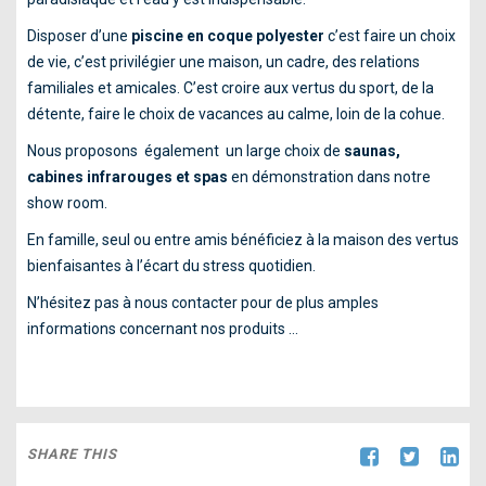
TOILES TENDUES
Disposer d’une
piscine en coque polyester
c’est faire un choix
ABRIS
de vie, c’est privilégier une maison, un cadre, des relations
familiales et amicales. C’est croire aux vertus du sport, de la
TRAITEMENT AUTOMATIQUE DE L’EAU
détente, faire le choix de vacances au calme, loin de la cohue.
DÉSHUMIDIFICATION
Nous proposons également un large choix de
saunas,
cabines infrarouges et spas
en démonstration dans notre
CHAUFFAGE
show room.
BÂCHE À BARRES
En famille, seul ou entre amis bénéficiez à la maison des vertus
bienfaisantes à l’écart du stress quotidien.
WELLNESS & SPA
N’hésitez pas à nous contacter pour de plus amples
NOUS CONTACTER
informations concernant nos produits …
SHARE THIS