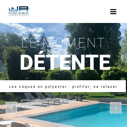
ACCUEIL
LE MOMENT
L’ENTREPRISE
DÉTENTE
NOS PISCINES
POLYESTER
COQUES POLYESTER : LES MODÈLES
L
e
s
c
o
q
u
e
s
e
n
p
o
l
y
e
s
t
e
r
:
p
r
o
f
i
t
e
r
,
s
e
r
e
l
a
x
e
r
PISCINES BÉTON
RÉNOVATION
EQUIPEMENTS