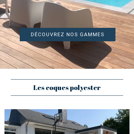
TOILES TENDUES
ABRIS
TRAITEMENT AUTOMATIQUE DE L’EAU
DÉCOUVREZ NOS GAMMES
DÉSHUMIDIFICATION
CHAUFFAGE
BÂCHE À BARRES
WELLNESS & SPA
Les coques polyester
NOUS CONTACTER