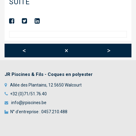
SUITE
TOILES TENDUES
ABRIS
TRAITEMENT AUTOMATIQUE DE L’EAU
DÉSHUMIDIFICATION
<
×
>
CHAUFFAGE
BÂCHE À BARRES
JR Piscines & Fils - Coques en polyester
WELLNESS & SPA
Allée des Plantains, 12 5650 Walcourt
NOUS CONTACTER
+32 (0)71/51.76.40
info@jrpiscines.be
N° d'entreprise : 0457.210.488