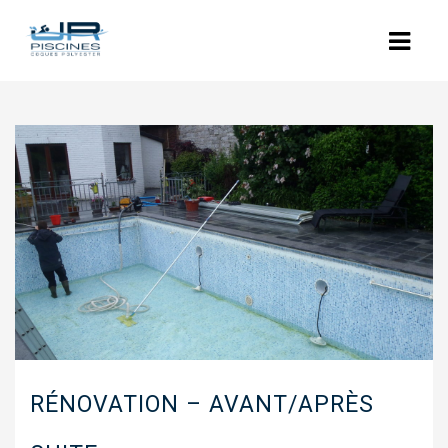
ACCUEIL
L’ENTREPRISE
NOS PISCINES
POLYESTER
COQUES POLYESTER : LES MODÈLES
PISCINES BÉTON
RÉNOVATION
RÉNOVATION – AVANT/APRÈS
EQUIPEMENTS