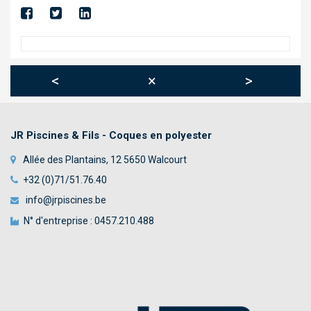
TOILES TENDUES
ABRIS
TRAITEMENT AUTOMATIQUE DE L’EAU
<
×
>
DÉSHUMIDIFICATION
CHAUFFAGE
JR Piscines & Fils - Coques en polyester
BÂCHE À BARRES
Allée des Plantains, 12 5650 Walcourt
WELLNESS & SPA
+32 (0)71/51.76.40
info@jrpiscines.be
NOUS CONTACTER
N° d'entreprise : 0457.210.488