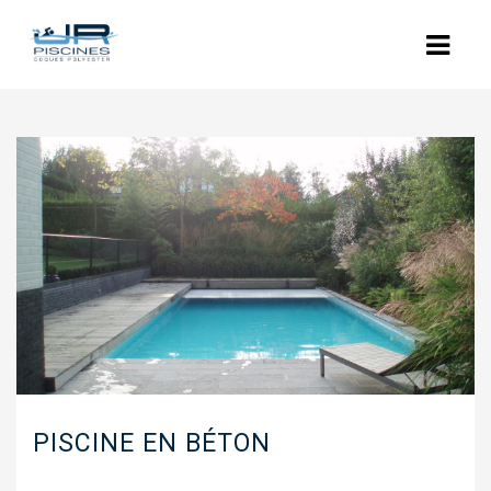
ACCUEIL
L’ENTREPRISE
NOS PISCINES
POLYESTER
COQUES POLYESTER : LES MODÈLES
PISCINES BÉTON
RÉNOVATION
PISCINE EN BÉTON
EQUIPEMENTS