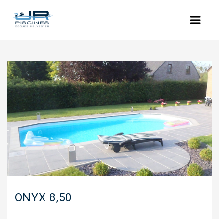
ACCUEIL
L’ENTREPRISE
NOS PISCINES
POLYESTER
COQUES POLYESTER : LES MODÈLES
PISCINES BÉTON
RÉNOVATION
ONYX 8,50
EQUIPEMENTS