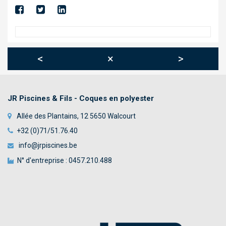
TOILES TENDUES
ABRIS
TRAITEMENT AUTOMATIQUE DE L’EAU
<
×
>
DÉSHUMIDIFICATION
CHAUFFAGE
JR Piscines & Fils - Coques en polyester
BÂCHE À BARRES
Allée des Plantains, 12 5650 Walcourt
WELLNESS & SPA
+32 (0)71/51.76.40
info@jrpiscines.be
NOUS CONTACTER
N° d'entreprise : 0457.210.488