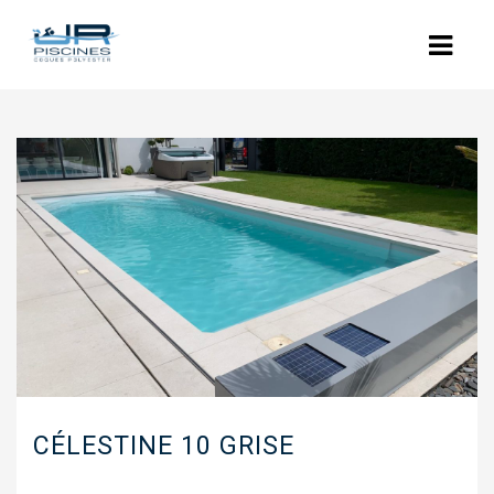
ACCUEIL
L’ENTREPRISE
NOS PISCINES
POLYESTER
COQUES POLYESTER : LES MODÈLES
PISCINES BÉTON
RÉNOVATION
CÉLESTINE 10 GRISE
EQUIPEMENTS