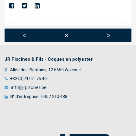
TOILES TENDUES
ABRIS
TRAITEMENT AUTOMATIQUE DE L’EAU
<
×
>
DÉSHUMIDIFICATION
CHAUFFAGE
JR Piscines & Fils - Coques en polyester
BÂCHE À BARRES
Allée des Plantains, 12 5650 Walcourt
WELLNESS & SPA
+32 (0)71/51.76.40
info@jrpiscines.be
NOUS CONTACTER
N° d'entreprise : 0457.210.488