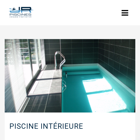
ACCUEIL
L’ENTREPRISE
NOS PISCINES
POLYESTER
COQUES POLYESTER : LES MODÈLES
PISCINES BÉTON
RÉNOVATION
PISCINE INTÉRIEURE
EQUIPEMENTS