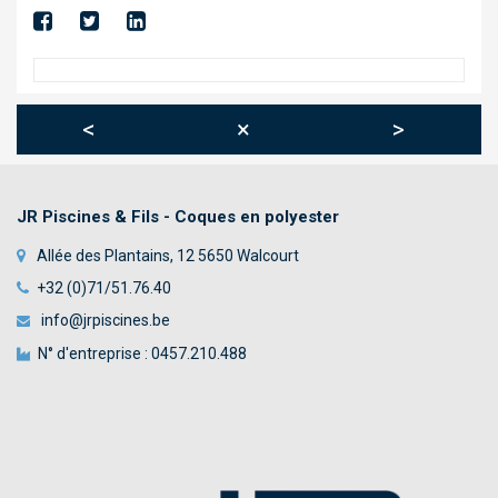
TOILES TENDUES
ABRIS
TRAITEMENT AUTOMATIQUE DE L’EAU
<
×
>
DÉSHUMIDIFICATION
CHAUFFAGE
JR Piscines & Fils - Coques en polyester
BÂCHE À BARRES
Allée des Plantains, 12 5650 Walcourt
WELLNESS & SPA
+32 (0)71/51.76.40
info@jrpiscines.be
NOUS CONTACTER
N° d'entreprise : 0457.210.488